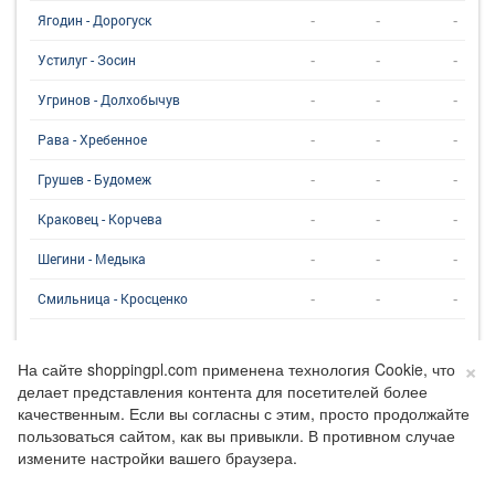
-
-
-
Ягодин - Дорогуск
-
-
-
Устилуг - Зосин
-
-
-
Угринов - Долхобычув
-
-
-
Рава - Хребенное
-
-
-
Грушев - Будомеж
-
-
-
Краковец - Корчева
-
-
-
Шегини - Медыка
-
-
-
Смильница - Кросценко
10:35:48
Данные проверено:
×
На сайте shoppingpl.com применена технология Cookie, что
делает представления контента для посетителей более
качественным. Если вы согласны с этим, просто продолжайте
пользоваться сайтом, как вы привыкли. В противном случае
измените настройки вашего браузера.