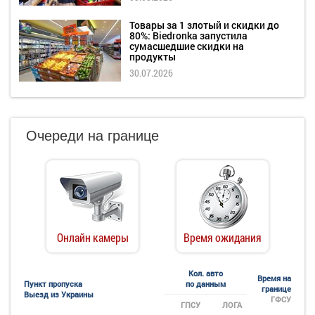
Товары за 1 злотый и скидки до
80%: Biedronka запустила
сумасшедшие скидки на
продукты
30.07.2026
Очереди на границе
Онлайн камеры
Время ожидания
Кол. авто
Время на
Пункт пропуска
по данным
границе
Выезд из Украины
ГФСУ
ГПСУ
ЛОГА