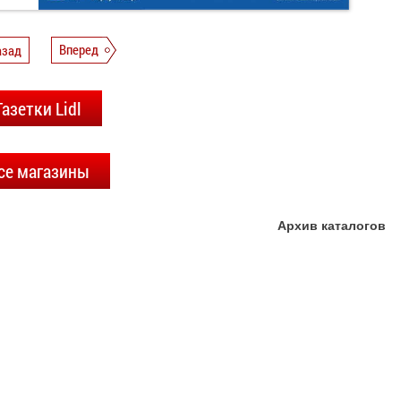
азад
Вперед
Газетки Lidl
се магазины
Архив каталогов