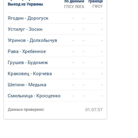
по данным
границе
Выезд из Украины
ГФСУ
ГПСУ
ЛОГА
Ягодин - Дорогуск
-
-
-
Устилуг - Зосин
-
-
-
Угринов - Долхобычув
-
-
-
Рава - Хребенное
-
-
-
Грушев - Будомеж
-
-
-
Краковец - Корчева
-
-
-
Шегини - Медыка
-
-
-
Смильница - Кросценко
-
-
-
Данные проверено:
01:07:57