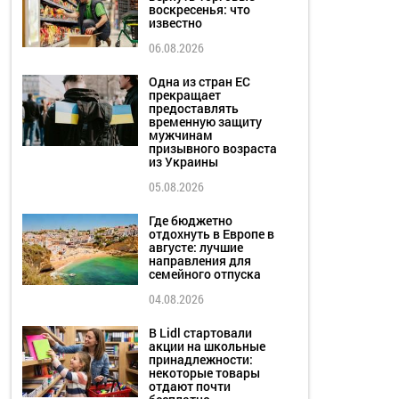
воскресенья: что
известно
06.08.2026
Одна из стран ЕС
прекращает
предоставлять
временную защиту
мужчинам
призывного возраста
из Украины
05.08.2026
Где бюджетно
отдохнуть в Европе в
августе: лучшие
направления для
семейного отпуска
04.08.2026
В Lidl стартовали
акции на школьные
принадлежности:
некоторые товары
отдают почти