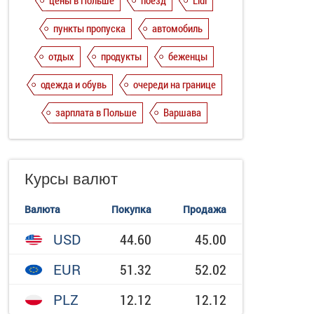
цены в Польше
поезд
Lidl
пункты пропуска
автомобиль
отдых
продукты
беженцы
одежда и обувь
очереди на границе
зарплата в Польше
Варшава
Курсы валют
Валюта
Покупка
Продажа
USD
44.60
45.00
EUR
51.32
52.02
PLZ
12.12
12.12