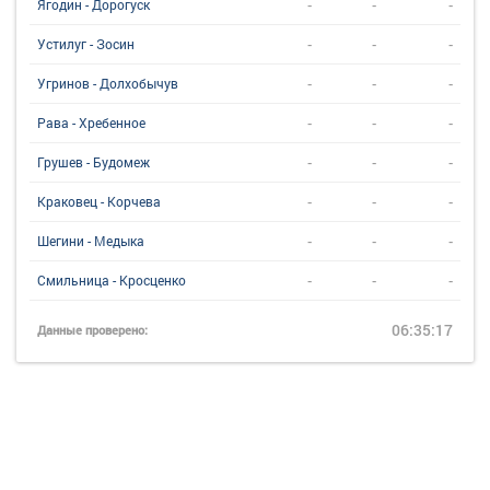
-
-
-
Ягодин - Дорогуск
-
-
-
Устилуг - Зосин
-
-
-
Угринов - Долхобычув
-
-
-
Рава - Хребенное
-
-
-
Грушев - Будомеж
-
-
-
Краковец - Корчева
-
-
-
Шегини - Медыка
-
-
-
Смильница - Кросценко
06:35:17
Данные проверено: