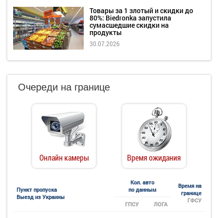
Товары за 1 злотый и скидки до
80%: Biedronka запустила
сумасшедшие скидки на
продукты
30.07.2026
Очереди на границе
Онлайн камеры
Время ожидания
Кол. авто
Время на
Пункт пропуска
по данным
границе
Выезд из Украины
ГФСУ
ГПСУ
ЛОГА