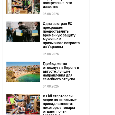
воскресенья: что
известно
06.08.2026
Одна из стран ЕС
прекращает
предоставлять
временную защиту
мужчинам
призывного возраста
из Украины
05.08.2026
Где бюджетно
отдохнуть в Европе в
августе: лучшие
направления для
семейного отпуска
04.08.2026
В Lidl стартовали
акции на школьные
принадлежности:
некоторые товары
отдают почти