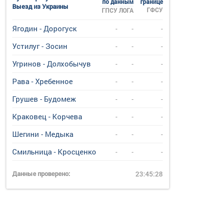
по данным
границе
Выезд из Украины
ГФСУ
ГПСУ
ЛОГА
Ягодин - Дорогуск
-
-
-
Устилуг - Зосин
-
-
-
Угринов - Долхобычув
-
-
-
Рава - Хребенное
-
-
-
Грушев - Будомеж
-
-
-
Краковец - Корчева
-
-
-
Шегини - Медыка
-
-
-
Смильница - Кросценко
-
-
-
Данные проверено:
23:45:28