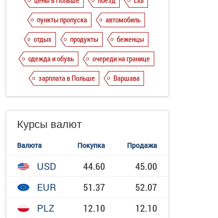
цены в Польше
поезд
Lidl
пункты пропуска
автомобиль
отдых
продукты
беженцы
одежда и обувь
очереди на границе
зарплата в Польше
Варшава
Курсы валют
Валюта
Покупка
Продажа
USD
44.60
45.00
EUR
51.37
52.07
PLZ
12.10
12.10