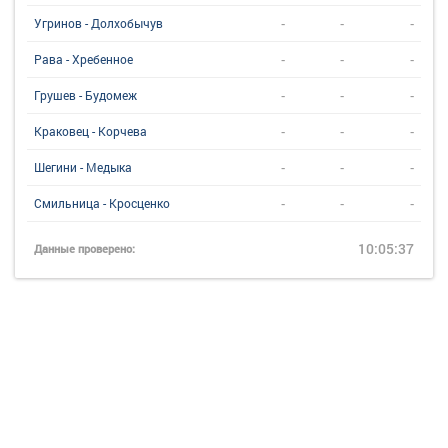
-
-
-
Угринов - Долхобычув
-
-
-
Рава - Хребенное
-
-
-
Грушев - Будомеж
-
-
-
Краковец - Корчева
-
-
-
Шегини - Медыка
-
-
-
Смильница - Кросценко
10:05:37
Данные проверено: