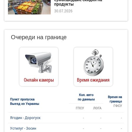
продукты
30.07.2026
Очереди на границе
Онлайн камеры
Время ожидания
Кол. авто
Время на
Пункт пропуска
по данным
границе
Выезд из Украины
ГФСУ
ГПСУ
ЛОГА
-
-
-
Ягодин - Дорогуск
-
-
-
Устилуг - Зосин