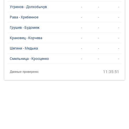
-
-
-
Угринов - Долхобычув
-
-
-
Рава - Хребенное
-
-
-
Грушев - Будомеж
-
-
-
Краковец - Корчева
-
-
-
Шегини - Медыка
-
-
-
Смильница - Кросценко
11:35:51
Данные проверено: