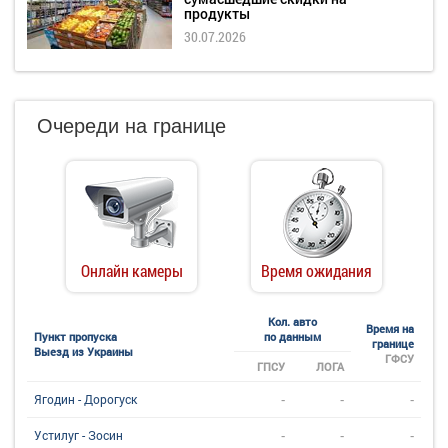
продукты
30.07.2026
Очереди на границе
Онлайн камеры
Время ожидания
Кол. авто
Время на
Пункт пропуска
по данным
границе
Выезд из Украины
ГФСУ
ГПСУ
ЛОГА
-
-
-
Ягодин - Дорогуск
-
-
-
Устилуг - Зосин