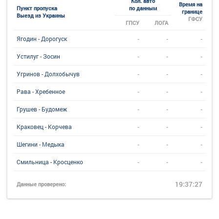
Кол. авто
Время на
Пункт пропуска
по данным
границе
Выезд из Украины
ГФСУ
ГПСУ
ЛОГА
-
-
-
Ягодин - Дорогуск
-
-
-
Устилуг - Зосин
-
-
-
Угринов - Долхобычув
-
-
-
Рава - Хребенное
-
-
-
Грушев - Будомеж
-
-
-
Краковец - Корчева
-
-
-
Шегини - Медыка
-
-
-
Смильница - Кросценко
19:37:27
Данные проверено: