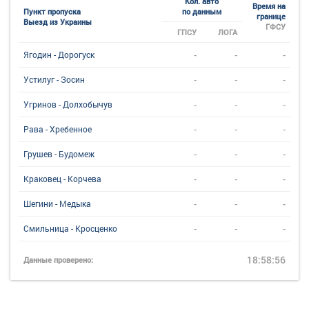
Кол. авто
Время на
Пункт пропуска
по данным
границе
Выезд из Украины
ГФСУ
ГПСУ
ЛОГА
-
-
-
Ягодин - Дорогуск
-
-
-
Устилуг - Зосин
-
-
-
Угринов - Долхобычув
-
-
-
Рава - Хребенное
-
-
-
Грушев - Будомеж
-
-
-
Краковец - Корчева
-
-
-
Шегини - Медыка
-
-
-
Смильница - Кросценко
18:58:56
Данные проверено: