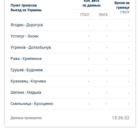
Кол. авто
Время на
Пункт пропуска
по данным
границе
Выезд из Украины
ГФСУ
ГПСУ
ЛОГА
-
-
-
Ягодин - Дорогуск
-
-
-
Устилуг - Зосин
-
-
-
Угринов - Долхобычув
-
-
-
Рава - Хребенное
-
-
-
Грушев - Будомеж
-
-
-
Краковец - Корчева
-
-
-
Шегини - Медыка
-
-
-
Смильница - Кросценко
15:36:52
Данные проверено: