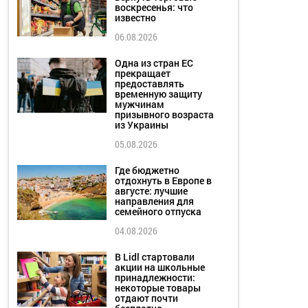
воскресенья: что
известно
06.08.2026
Одна из стран ЕС
прекращает
предоставлять
временную защиту
мужчинам
призывного возраста
из Украины
05.08.2026
Где бюджетно
отдохнуть в Европе в
августе: лучшие
направления для
семейного отпуска
04.08.2026
В Lidl стартовали
акции на школьные
принадлежности:
некоторые товары
отдают почти