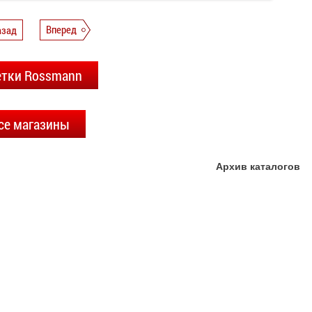
азад
Вперед
етки Rossmann
се магазины
Архив каталогов