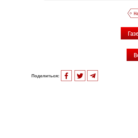
Н
Газ
В
Поделиться: