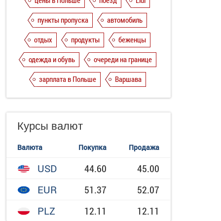
цены в Польше
поезд
Lidl
пункты пропуска
автомобиль
отдых
продукты
беженцы
одежда и обувь
очереди на границе
зарплата в Польше
Варшава
Курсы валют
Валюта
Покупка
Продажа
USD
44.60
45.00
EUR
51.37
52.07
PLZ
12.11
12.11