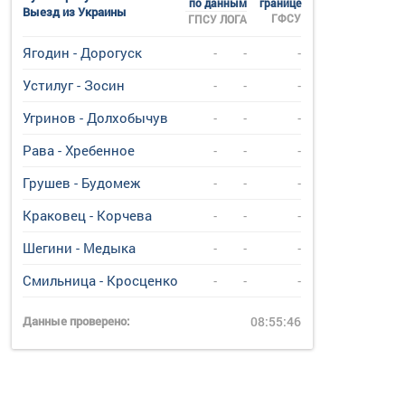
по данным
границе
Выезд из Украины
ГФСУ
ГПСУ
ЛОГА
Ягодин - Дорогуск
-
-
-
Устилуг - Зосин
-
-
-
Угринов - Долхобычув
-
-
-
Рава - Хребенное
-
-
-
Грушев - Будомеж
-
-
-
Краковец - Корчева
-
-
-
Шегини - Медыка
-
-
-
Смильница - Кросценко
-
-
-
Данные проверено:
08:55:46