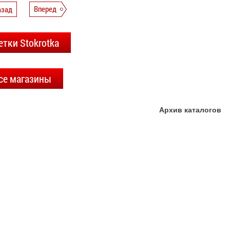
азад
Вперед
етки Stokrotka
се магазины
Архив каталогов