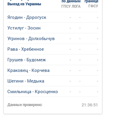
по данным
границе
Выезд из Украины
ГФСУ
ГПСУ
ЛОГА
Ягодин - Дорогуск
-
-
-
Устилуг - Зосин
-
-
-
Угринов - Долхобычув
-
-
-
Рава - Хребенное
-
-
-
Грушев - Будомеж
-
-
-
Краковец - Корчева
-
-
-
Шегини - Медыка
-
-
-
Смильница - Кросценко
-
-
-
Данные проверено:
21:36:51