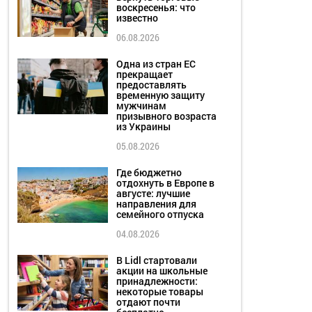
воскресенья: что
известно
06.08.2026
Одна из стран ЕС
прекращает
предоставлять
временную защиту
мужчинам
призывного возраста
из Украины
05.08.2026
Где бюджетно
отдохнуть в Европе в
августе: лучшие
направления для
семейного отпуска
04.08.2026
В Lidl стартовали
акции на школьные
принадлежности:
некоторые товары
отдают почти