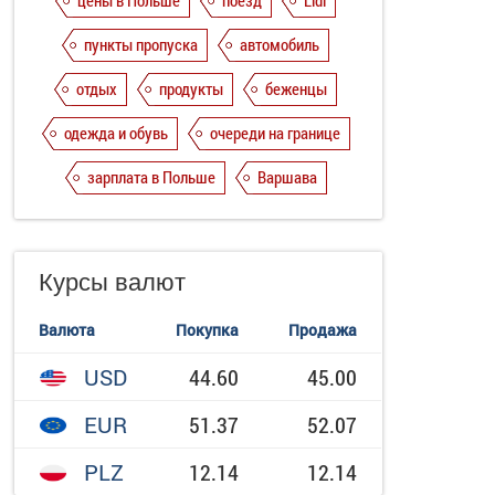
цены в Польше
поезд
Lidl
пункты пропуска
автомобиль
отдых
продукты
беженцы
одежда и обувь
очереди на границе
зарплата в Польше
Варшава
Курсы валют
Валюта
Покупка
Продажа
USD
44.60
45.00
EUR
51.37
52.07
PLZ
12.14
12.14