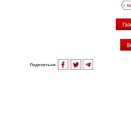
Н
Газ
В
Поделиться: