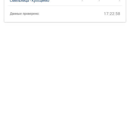
-
-
-
Смильница - Кросценко
17:22:58
Данные проверено: