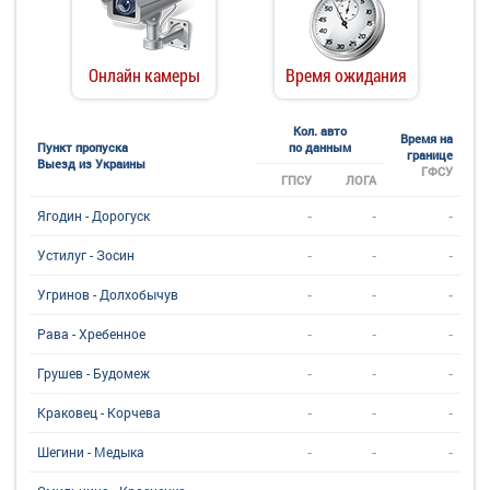
Онлайн камеры
Время ожидания
Кол. авто
Время на
Пункт пропуска
по данным
границе
Выезд из Украины
ГФСУ
ГПСУ
ЛОГА
-
-
-
Ягодин - Дорогуск
-
-
-
Устилуг - Зосин
-
-
-
Угринов - Долхобычув
-
-
-
Рава - Хребенное
-
-
-
Грушев - Будомеж
-
-
-
Краковец - Корчева
-
-
-
Шегини - Медыка