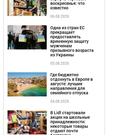
воскресенья: что
известно
06.08.2026
Одна из стран ЕС
прекращает
предоставлять
временную защиту
мужчинам
призывного возраста
из Украины
05.08.2026
Где бюджетно
отдохнуть в Европе в
августе: лучшие
направления для
семейного отпуска
04.08.2026
В Lidl стартовали
акции на школьные
принадлежности:
некоторые товары
отдают почти