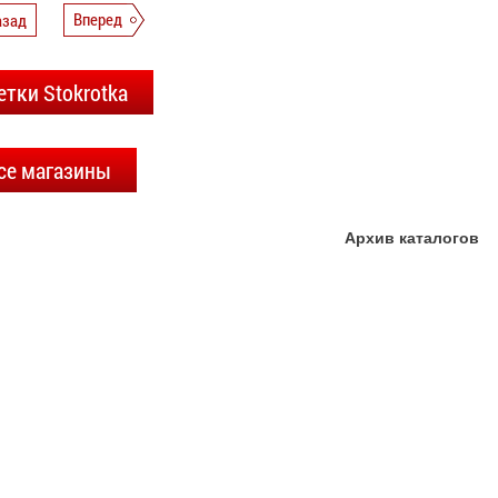
азад
Вперед
етки Stokrotka
се магазины
Архив каталогов