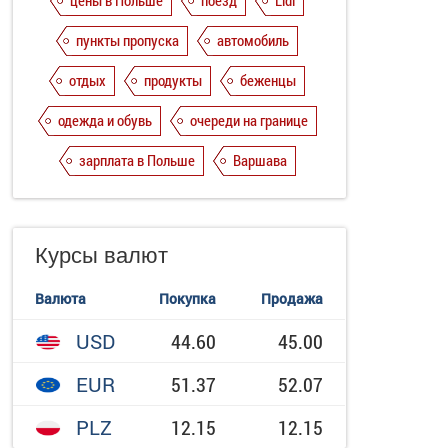
цены в Польше
поезд
Lidl
пункты пропуска
автомобиль
отдых
продукты
беженцы
одежда и обувь
очереди на границе
зарплата в Польше
Варшава
Курсы валют
Валюта
Покупка
Продажа
USD
44.60
45.00
EUR
51.37
52.07
PLZ
12.15
12.15