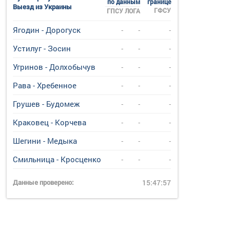
по данным
границе
Выезд из Украины
ГФСУ
ГПСУ
ЛОГА
Ягодин - Дорогуск
-
-
-
Устилуг - Зосин
-
-
-
Угринов - Долхобычув
-
-
-
Рава - Хребенное
-
-
-
Грушев - Будомеж
-
-
-
Краковец - Корчева
-
-
-
Шегини - Медыка
-
-
-
Смильница - Кросценко
-
-
-
Данные проверено:
15:47:57