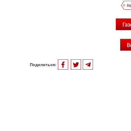
Н
Газ
В
Поделиться: