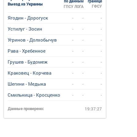
по данным
границе
Выезд из Украины
ГФСУ
ГПСУ
ЛОГА
Ягодин - Дорогуск
-
-
-
Устилуг - Зосин
-
-
-
Угринов - Долхобычув
-
-
-
Рава - Хребенное
-
-
-
Грушев - Будомеж
-
-
-
Краковец - Корчева
-
-
-
Шегини - Медыка
-
-
-
Смильница - Кросценко
-
-
-
Данные проверено:
19:37:27