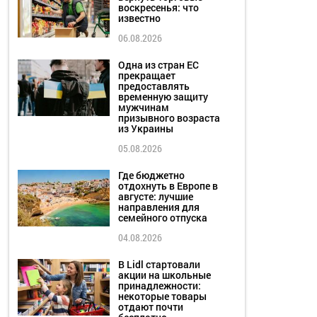
воскресенья: что
известно
06.08.2026
Одна из стран ЕС
прекращает
предоставлять
временную защиту
мужчинам
призывного возраста
из Украины
05.08.2026
Где бюджетно
отдохнуть в Европе в
августе: лучшие
направления для
семейного отпуска
04.08.2026
В Lidl стартовали
акции на школьные
принадлежности:
некоторые товары
отдают почти