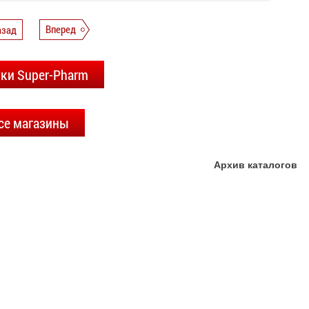
азад
Вперед
тки Super-Pharm
се магазины
Архив каталогов