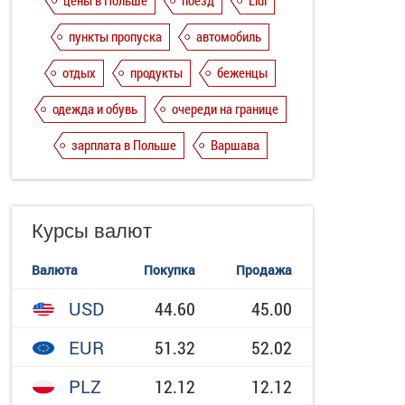
цены в Польше
поезд
Lidl
пункты пропуска
автомобиль
отдых
продукты
беженцы
одежда и обувь
очереди на границе
зарплата в Польше
Варшава
Курсы валют
Валюта
Покупка
Продажа
USD
44.60
45.00
EUR
51.32
52.02
PLZ
12.12
12.12