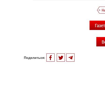
Н
Газе
В
Поделиться: