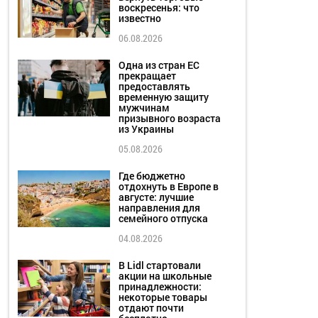
воскресенья: что
известно
06.08.2026
Одна из стран ЕС
прекращает
предоставлять
временную защиту
мужчинам
призывного возраста
из Украины
05.08.2026
Где бюджетно
отдохнуть в Европе в
августе: лучшие
направления для
семейного отпуска
04.08.2026
В Lidl стартовали
акции на школьные
принадлежности:
некоторые товары
отдают почти