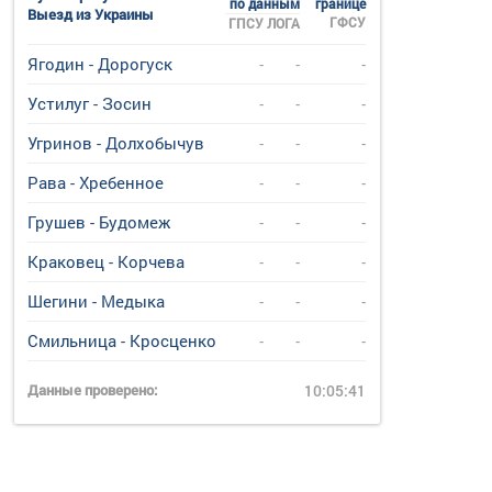
по данным
границе
Выезд из Украины
ГФСУ
ГПСУ
ЛОГА
Ягодин - Дорогуск
-
-
-
Устилуг - Зосин
-
-
-
Угринов - Долхобычув
-
-
-
Рава - Хребенное
-
-
-
Грушев - Будомеж
-
-
-
Краковец - Корчева
-
-
-
Шегини - Медыка
-
-
-
Смильница - Кросценко
-
-
-
Данные проверено:
10:05:41