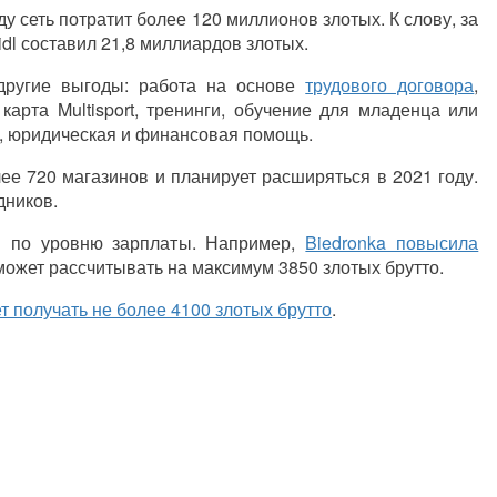
 сеть потратит более 120 миллионов злотых. К слову, за
idl
составил 21,8 миллиардов злотых.
 другие выгоды: работа на основе
трудового договора
,
карта Multisport, тренинги, обучение для младенца или
я, юридическая и финансовая помощь.
ее 720 магазинов и планирует расширяться в 2021 году.
дников.
и по уровню зарплат
ы
. Например,
Biedronka повысила
 может рассчитывать на максимум 3850 злотых брутто.
ет получать не более 4100 злотых брутто
.