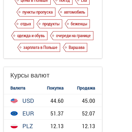
цены в Польше
поезд
Lidl
пункты пропуска
автомобиль
отдых
продукты
беженцы
одежда и обувь
очереди на границе
зарплата в Польше
Варшава
Курсы валют
Валюта
Покупка
Продажа
USD
44.60
45.00
EUR
51.37
52.07
PLZ
12.13
12.13