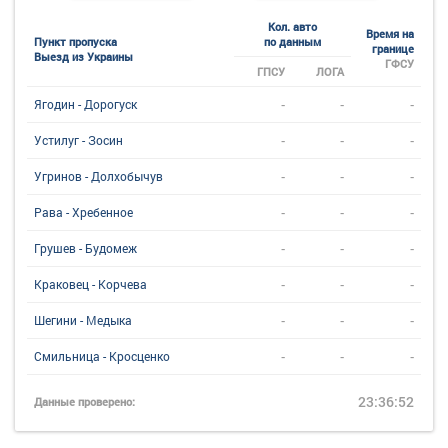
Кол. авто
Время на
Пункт пропуска
по данным
границе
Выезд из Украины
ГФСУ
ГПСУ
ЛОГА
-
-
-
Ягодин - Дорогуск
-
-
-
Устилуг - Зосин
-
-
-
Угринов - Долхобычув
-
-
-
Рава - Хребенное
-
-
-
Грушев - Будомеж
-
-
-
Краковец - Корчева
-
-
-
Шегини - Медыка
-
-
-
Смильница - Кросценко
23:36:52
Данные проверено: