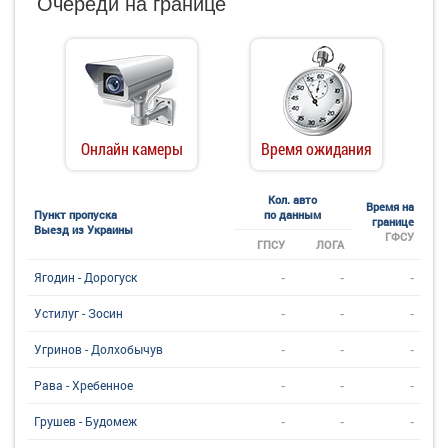
Очереди на границе
Онлайн камеры
Время ожидания
Кол. авто
Время на
Пункт пропуска
по данным
границе
Выезд из Украины
ГФСУ
ГПСУ
ЛОГА
-
-
-
Ягодин - Дорогуск
-
-
-
Устилуг - Зосин
-
-
-
Угринов - Долхобычув
-
-
-
Рава - Хребенное
-
-
-
Грушев - Будомеж