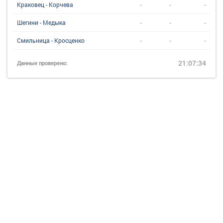
-
-
-
Краковец - Корчева
-
-
-
Шегини - Медыка
-
-
-
Смильница - Кросценко
21:07:34
Данные проверено: