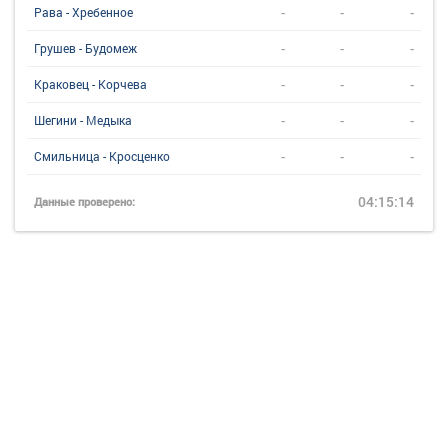
-
-
-
Рава - Хребенное
-
-
-
Грушев - Будомеж
-
-
-
Краковец - Корчева
-
-
-
Шегини - Медыка
-
-
-
Смильница - Кросценко
04:15:14
Данные проверено: