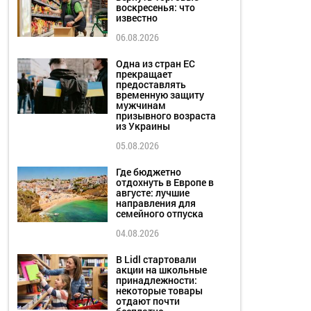
воскресенья: что
известно
06.08.2026
Одна из стран ЕС
прекращает
предоставлять
временную защиту
мужчинам
призывного возраста
из Украины
05.08.2026
Где бюджетно
отдохнуть в Европе в
августе: лучшие
направления для
семейного отпуска
04.08.2026
В Lidl стартовали
акции на школьные
принадлежности:
некоторые товары
отдают почти