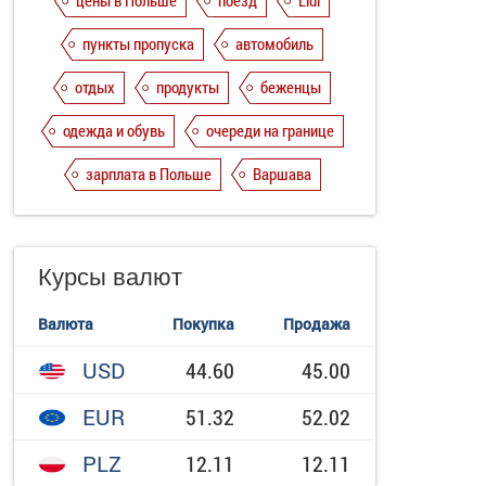
цены в Польше
поезд
Lidl
пункты пропуска
автомобиль
отдых
продукты
беженцы
одежда и обувь
очереди на границе
зарплата в Польше
Варшава
Курсы валют
Валюта
Покупка
Продажа
USD
44.60
45.00
EUR
51.32
52.02
PLZ
12.11
12.11