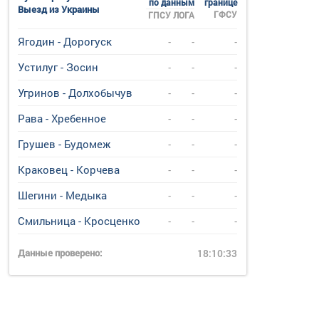
по данным
границе
Выезд из Украины
ГФСУ
ГПСУ
ЛОГА
Ягодин - Дорогуск
-
-
-
Устилуг - Зосин
-
-
-
Угринов - Долхобычув
-
-
-
Рава - Хребенное
-
-
-
Грушев - Будомеж
-
-
-
Краковец - Корчева
-
-
-
Шегини - Медыка
-
-
-
Смильница - Кросценко
-
-
-
Данные проверено:
18:10:33