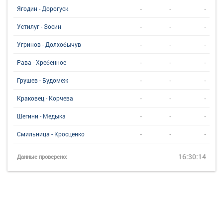
-
-
-
Ягодин - Дорогуск
-
-
-
Устилуг - Зосин
-
-
-
Угринов - Долхобычув
-
-
-
Рава - Хребенное
-
-
-
Грушев - Будомеж
-
-
-
Краковец - Корчева
-
-
-
Шегини - Медыка
-
-
-
Смильница - Кросценко
16:30:14
Данные проверено: