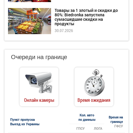
Товары за 1 злотый и скидки до
80%: Biedronka запустила
сумасшедшие скидки на
продукты
30.07.2026
Очереди на границе
Онлайн камеры
Время ожидания
Кол. авто
Время на
Пункт пропуска
по данным
границе
Выезд из Украины
ГФСУ
ГПСУ
ЛОГА