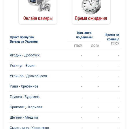
Онлайн камеры
Время ожидания
Кол. авто
Время на
Пункт пропуска
по данным
границе
Выезд из Украины
ГФСУ
ГПСУ
ЛОГА
-
-
-
Ягодин - Дорогуск
-
-
-
Устилуг - Зосин
-
-
-
Угринов - Долхобычув
-
-
-
Рава - Хребенное
-
-
-
Грушев - Будомеж
-
-
-
Краковец - Корчева
-
-
-
Шегини - Медыка
-
-
-
Смильница - Кросценко