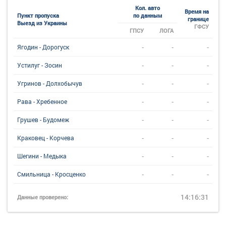
Кол. авто
Время на
Пункт пропуска
по данным
границе
Выезд из Украины
ГФСУ
ГПСУ
ЛОГА
-
-
-
Ягодин - Дорогуск
-
-
-
Устилуг - Зосин
-
-
-
Угринов - Долхобычув
-
-
-
Рава - Хребенное
-
-
-
Грушев - Будомеж
-
-
-
Краковец - Корчева
-
-
-
Шегини - Медыка
-
-
-
Смильница - Кросценко
14:16:31
Данные проверено: