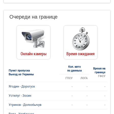
Очереди на границе
Онлайн камеры
Время ожидания
Кол. авто
Время на
Пункт пропуска
по данным
границе
Выезд из Украины
ГФСУ
ГПСУ
ЛОГА
-
-
-
Ягодин - Дорогуск
-
-
-
Устилуг - Зосин
-
-
-
Угринов - Долхобычув
-
-
-
Рава - Хребенное