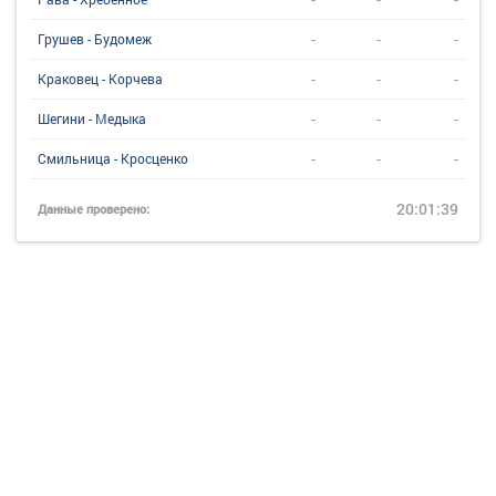
-
-
-
Грушев - Будомеж
-
-
-
Краковец - Корчева
-
-
-
Шегини - Медыка
-
-
-
Смильница - Кросценко
20:01:39
Данные проверено: