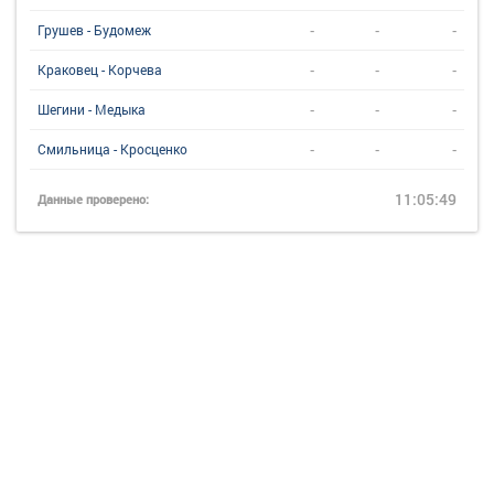
-
-
-
Грушев - Будомеж
-
-
-
Краковец - Корчева
-
-
-
Шегини - Медыка
-
-
-
Смильница - Кросценко
11:05:49
Данные проверено: