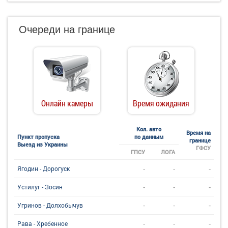
Очереди на границе
Онлайн камеры
Время ожидания
Кол. авто
Время на
Пункт пропуска
по данным
границе
Выезд из Украины
ГФСУ
ГПСУ
ЛОГА
-
-
-
Ягодин - Дорогуск
-
-
-
Устилуг - Зосин
-
-
-
Угринов - Долхобычув
-
-
-
Рава - Хребенное