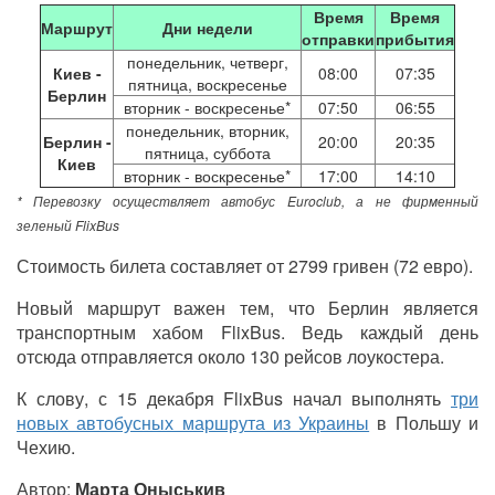
Время
Время
Маршрут
Дни недели
отправки
прибытия
понедельник, четверг,
Киев -
08:00
07:35
пятница,
воскресенье
Берлин
вторник - воскресенье*
07:50
06:55
понедельник, вторник,
Берлин -
20:00
20:35
пятница, суббота
Киев
вторник - воскресенье*
17:00
14:10
* Перевозку осуществляет автобус Euroclub, а не фирменный
зеленый FlixBus
Стоимость билета составляет от 2799 гривен (72 евро).
Новый маршрут важен тем, что Берлин является
транспортным хабом
FlixBus
. Ведь каждый день
отсюда отправляется около 130 рейсов лоукостера.
К слову, с 15 декабря
FlixBus
начал выполнять
три
новых автобусных маршрута из Украины
в Польшу и
Чехию.
Автор:
Марта Оныськив