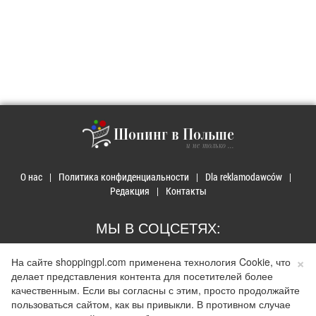
Шопинг в Польше
и не только ...
О нас
Политика конфиденциальности
Dla reklamodawców
Редакция
Контакты
МЫ В СОЦСЕТЯХ:
×
На сайте shoppingpl.com применена технология Cookie, что
делает представления контента для посетителей более
качественным. Если вы согласны с этим, просто продолжайте
пользоваться сайтом, как вы привыкли. В противном случае
© 2026 Покупки в Польше. Developed by
Realnet.cf
.
Depositphotos
Использование материалов допускается только при наличии активной ссылки на