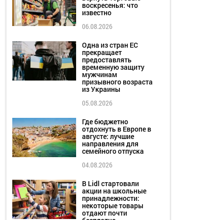
воскресенья: что
известно
06.08.2026
Одна из стран ЕС
прекращает
предоставлять
временную защиту
мужчинам
призывного возраста
из Украины
05.08.2026
Где бюджетно
отдохнуть в Европе в
августе: лучшие
направления для
семейного отпуска
04.08.2026
В Lidl стартовали
акции на школьные
принадлежности:
некоторые товары
отдают почти