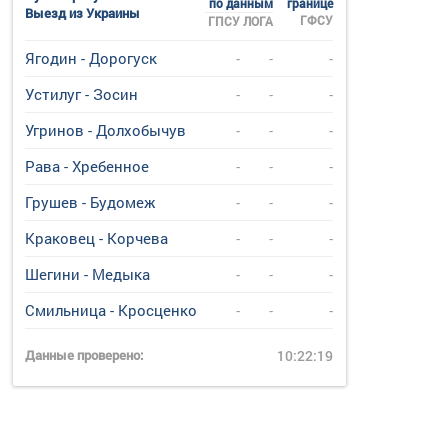
по данным
границе
Выезд из Украины
ГФСУ
ГПСУ
ЛОГА
Ягодин - Дорогуск
-
-
-
Устилуг - Зосин
-
-
-
Угринов - Долхобычув
-
-
-
Рава - Хребенное
-
-
-
Грушев - Будомеж
-
-
-
Краковец - Корчева
-
-
-
Шегини - Медыка
-
-
-
Смильница - Кросценко
-
-
-
Данные проверено:
10:22:19