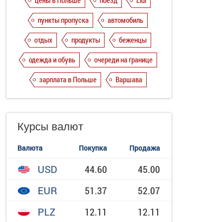
цены в Польше
поезд
Lidl
пункты пропуска
автомобиль
отдых
продукты
беженцы
одежда и обувь
очереди на границе
зарплата в Польше
Варшава
Курсы валют
Валюта
Покупка
Продажа
USD
44.60
45.00
EUR
51.37
52.07
PLZ
12.11
12.11