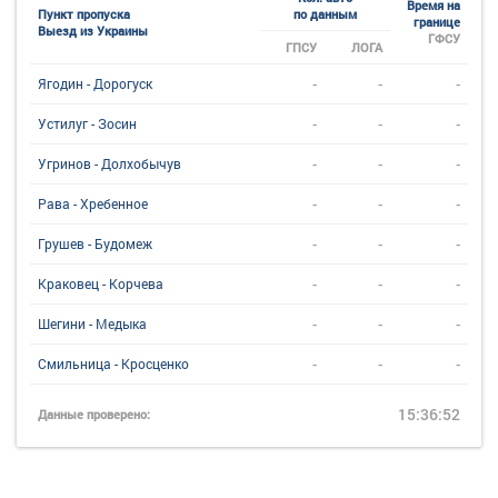
Время на
Пункт пропуска
по данным
границе
Выезд из Украины
ГФСУ
ГПСУ
ЛОГА
-
-
-
Ягодин - Дорогуск
-
-
-
Устилуг - Зосин
-
-
-
Угринов - Долхобычув
-
-
-
Рава - Хребенное
-
-
-
Грушев - Будомеж
-
-
-
Краковец - Корчева
-
-
-
Шегини - Медыка
-
-
-
Смильница - Кросценко
15:36:52
Данные проверено: