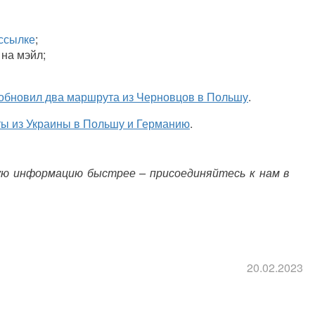
ссылке
;
 на мэйл;
обновил два маршрута из Черновцов в Польшу
.
ты из Украины в Польшу и Германию
.
ую информацию быстрее – присоединяйтесь к нам в
20.02.2023