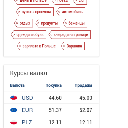
цены в Польше
поезд
Lidl
пункты пропуска
автомобиль
отдых
продукты
беженцы
одежда и обувь
очереди на границе
зарплата в Польше
Варшава
Курсы валют
Валюта
Покупка
Продажа
USD
44.60
45.00
EUR
51.37
52.07
PLZ
12.11
12.11