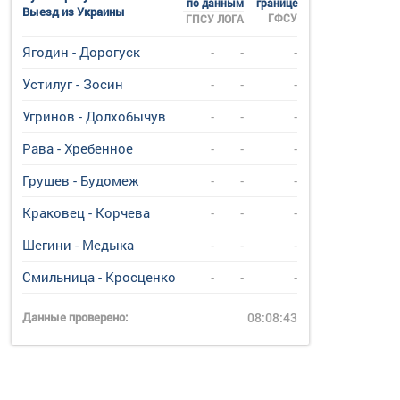
по данным
границе
Выезд из Украины
ГФСУ
ГПСУ
ЛОГА
Ягодин - Дорогуск
-
-
-
Устилуг - Зосин
-
-
-
Угринов - Долхобычув
-
-
-
Рава - Хребенное
-
-
-
Грушев - Будомеж
-
-
-
Краковец - Корчева
-
-
-
Шегини - Медыка
-
-
-
Смильница - Кросценко
-
-
-
Данные проверено:
08:08:43