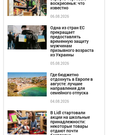
воскресенья: что
известно
06.08.2026
Одна из стран ЕС
прекращает
предоставлять
временную защиту
мужчинам
призывного возраста
из Украины
05.08.2026
Где бюджетно
отдохнуть в Европе в
августе: лучшие
направления для
семейного отпуска
04.08.2026
В Lidl стартовали
акции на школьные
принадлежности:
некоторые товары
отдают почти