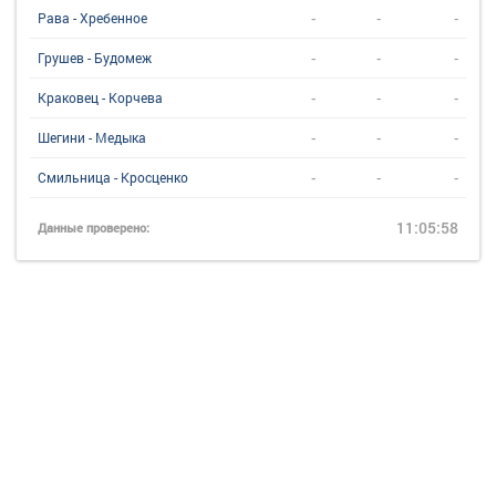
-
-
-
Рава - Хребенное
-
-
-
Грушев - Будомеж
-
-
-
Краковец - Корчева
-
-
-
Шегини - Медыка
-
-
-
Смильница - Кросценко
11:05:58
Данные проверено: