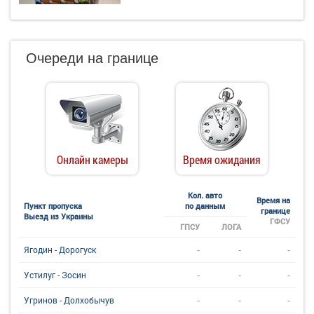
Очереди на границе
Онлайн камеры
Время ожидания
Кол. авто
Время на
Пункт пропуска
по данным
границе
Выезд из Украины
ГФСУ
ГПСУ
ЛОГА
-
-
-
Ягодин - Дорогуск
-
-
-
Устилуг - Зосин
-
-
-
Угринов - Долхобычув