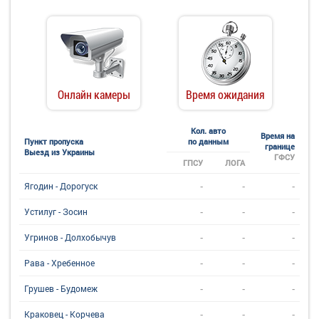
Онлайн камеры
Время ожидания
Кол. авто
Время на
Пункт пропуска
по данным
границе
Выезд из Украины
ГФСУ
ГПСУ
ЛОГА
-
-
-
Ягодин - Дорогуск
-
-
-
Устилуг - Зосин
-
-
-
Угринов - Долхобычув
-
-
-
Рава - Хребенное
-
-
-
Грушев - Будомеж
-
-
-
Краковец - Корчева