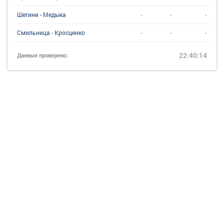
-
-
-
Шегини - Медыка
-
-
-
Смильница - Кросценко
22:40:14
Данные проверено: