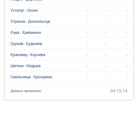
-
-
-
Устилуг - Зосин
-
-
-
Угринов - Долхобычув
-
-
-
Рава - Хребенное
-
-
-
Грушев - Будомеж
-
-
-
Краковец - Корчева
-
-
-
Шегини - Медыка
-
-
-
Смильница - Кросценко
04:15:14
Данные проверено: