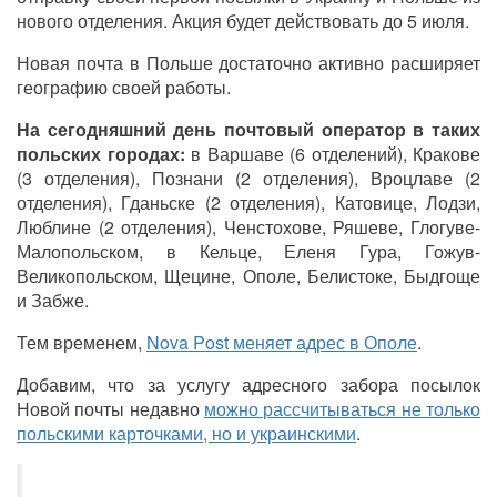
нового отделения. Акция будет действовать до 5 июля.
Новая почта в Польше достаточно активно расширяет
географию своей работы.
На сегодняшний день почтовый оператор в таких
польских городах:
в Варшаве (6 отделений), Кракове
(3 отделения), Познани (2 отделения), Вроцлаве (2
отделения), Гданьске (2 отделения), Катовице, Лодзи,
Люблине (2 отделения), Ченстохове, Ряшеве, Глогуве-
Малопольском, в Кельце, Еленя Гура, Гожув-
Великопольском, Щецине, Ополе, Белистоке, Быдгоще
и Забже.
Тем временем,
Nova Post меняет адрес в Ополе
.
Добавим, что за услугу адресного забора посылок
Новой почты недавно
можно рассчитываться не только
польскими карточками, но и украинскими
.