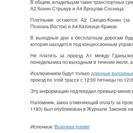
В общем, владельцам таких транспортных сре
А2 Конин-Стрыкув и А4 Вроцлав-Сосница.
Платными остаются: А2 Свецко-Конин (за
Познань Восток) и А4 Катовице-Краков.
В выходные дни к бесплатным дорогам буде
которая находится под концессионным управ
Не платить за проезд А1 между Гданьско
понедельника по выходным в течение июля, ав
Исключением будут только
длинные выходные
проезд по этой трассе с 12:00 пятницы по 12:
Эту информацию подтвердил премьер-минист
Напомним, закон отменяющий оплату за проез
1193) был опубликован в Журнале Законов н
Источник:
Business Insider