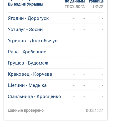
по данным
границе
Выезд из Украины
ГФСУ
ГПСУ
ЛОГА
Ягодин - Дорогуск
-
-
-
Устилуг - Зосин
-
-
-
Угринов - Долхобычув
-
-
-
Рава - Хребенное
-
-
-
Грушев - Будомеж
-
-
-
Краковец - Корчева
-
-
-
Шегини - Медыка
-
-
-
Смильница - Кросценко
-
-
-
Данные проверено:
00:51:27