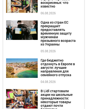
воскресенья: что
известно
06.08.2026
Одна из стран ЕС
прекращает
предоставлять
временную защиту
мужчинам
призывного возраста
из Украины
05.08.2026
Где бюджетно
отдохнуть в Европе в
августе: лучшие
направления для
семейного отпуска
04.08.2026
В Lidl стартовали
акции на школьные
принадлежности:
некоторые товары
отдают почти