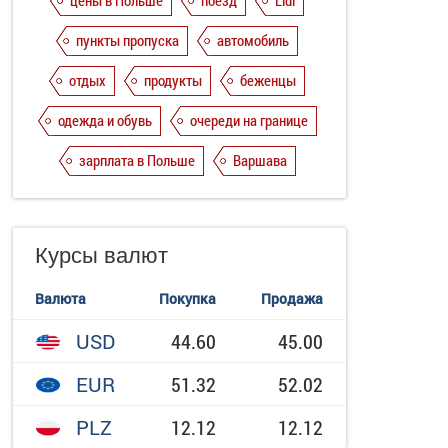
цены в Польше
поезд
Lidl
пункты пропуска
автомобиль
отдых
продукты
беженцы
одежда и обувь
очереди на границе
зарплата в Польше
Варшава
Курсы валют
Валюта
Покупка
Продажа
USD
44.60
45.00
EUR
51.32
52.02
PLZ
12.12
12.12