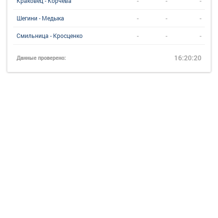
-
-
-
Краковец - Корчева
-
-
-
Шегини - Медыка
-
-
-
Смильница - Кросценко
16:20:20
Данные проверено: