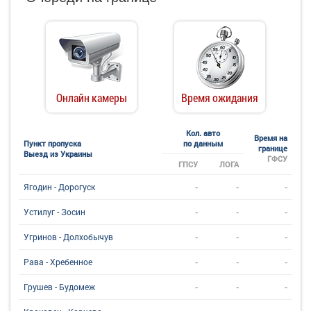
Онлайн камеры
Время ожидания
Кол. авто
Время на
Пункт пропуска
по данным
границе
Выезд из Украины
ГФСУ
ГПСУ
ЛОГА
-
-
-
Ягодин - Дорогуск
-
-
-
Устилуг - Зосин
-
-
-
Угринов - Долхобычув
-
-
-
Рава - Хребенное
-
-
-
Грушев - Будомеж