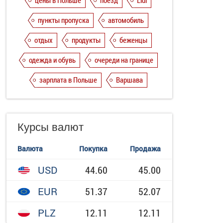
цены в Польше
поезд
Lidl
пункты пропуска
автомобиль
отдых
продукты
беженцы
одежда и обувь
очереди на границе
зарплата в Польше
Варшава
Курсы валют
Валюта
Покупка
Продажа
USD
44.60
45.00
EUR
51.37
52.07
PLZ
12.11
12.11