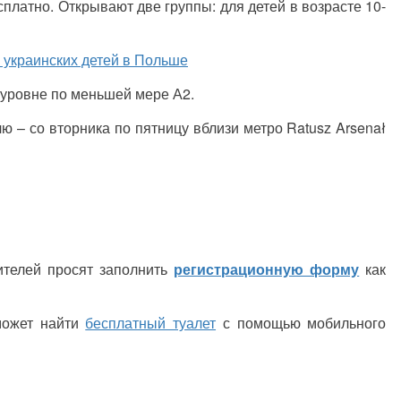
платно. Открывают две группы: для детей в возрасте 10-
я украинских детей в Польше
 уровне по меньшей мере А2.
ю – со вторника по пятницу вблизи метро Ratusz Arsenał
дителей просят заполнить
регистрационную форму
как
может найти
бесплатный туалет
с помощью мобильного