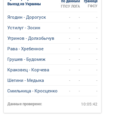
по данным
границе
Выезд из Украины
ГФСУ
ГПСУ
ЛОГА
Ягодин - Дорогуск
-
-
-
Устилуг - Зосин
-
-
-
Угринов - Долхобычув
-
-
-
Рава - Хребенное
-
-
-
Грушев - Будомеж
-
-
-
Краковец - Корчева
-
-
-
Шегини - Медыка
-
-
-
Смильница - Кросценко
-
-
-
Данные проверено:
10:05:42