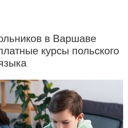
ольников в Варшаве
платные курсы польского
языка