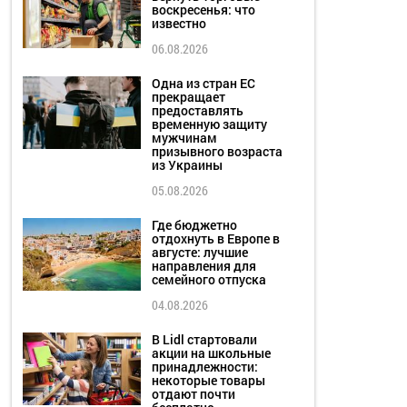
воскресенья: что
известно
06.08.2026
Одна из стран ЕС
прекращает
предоставлять
временную защиту
мужчинам
призывного возраста
из Украины
05.08.2026
Где бюджетно
отдохнуть в Европе в
августе: лучшие
направления для
семейного отпуска
04.08.2026
В Lidl стартовали
акции на школьные
принадлежности:
некоторые товары
отдают почти