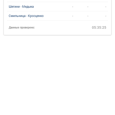
-
-
-
Шегини - Медыка
-
-
-
Смильница - Кросценко
05:35:25
Данные проверено: