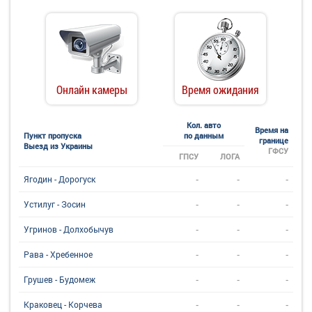
Онлайн камеры
Время ожидания
Кол. авто
Время на
Пункт пропуска
по данным
границе
Выезд из Украины
ГФСУ
ГПСУ
ЛОГА
-
-
-
Ягодин - Дорогуск
-
-
-
Устилуг - Зосин
-
-
-
Угринов - Долхобычув
-
-
-
Рава - Хребенное
-
-
-
Грушев - Будомеж
-
-
-
Краковец - Корчева