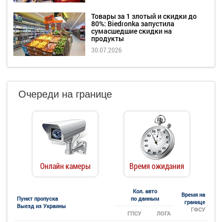
Товары за 1 злотый и скидки до
80%: Biedronka запустила
сумасшедшие скидки на
продукты
30.07.2026
Очереди на границе
Онлайн камеры
Время ожидания
Кол. авто
Время на
Пункт пропуска
по данным
границе
Выезд из Украины
ГФСУ
ГПСУ
ЛОГА