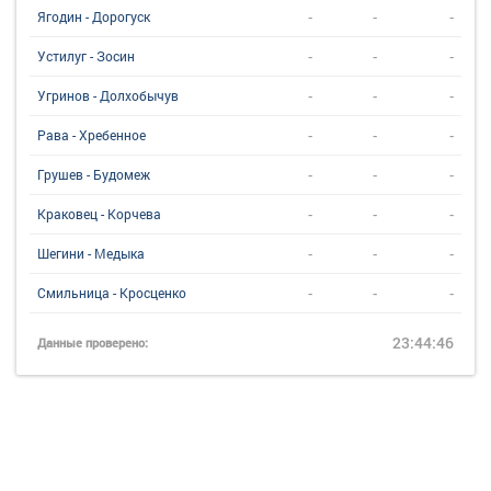
-
-
-
Ягодин - Дорогуск
-
-
-
Устилуг - Зосин
-
-
-
Угринов - Долхобычув
-
-
-
Рава - Хребенное
-
-
-
Грушев - Будомеж
-
-
-
Краковец - Корчева
-
-
-
Шегини - Медыка
-
-
-
Смильница - Кросценко
23:44:46
Данные проверено: