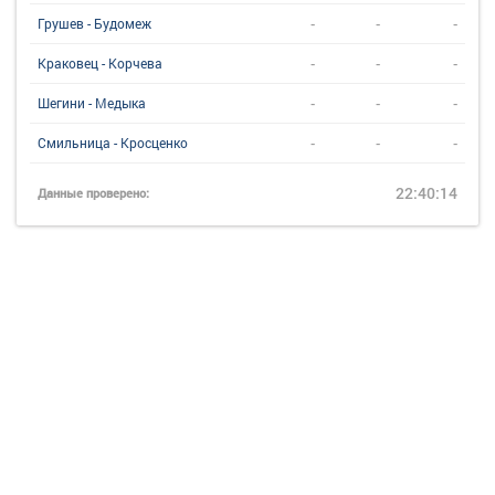
-
-
-
Грушев - Будомеж
-
-
-
Краковец - Корчева
-
-
-
Шегини - Медыка
-
-
-
Смильница - Кросценко
22:40:14
Данные проверено: