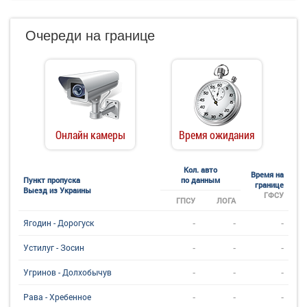
Очереди на границе
Онлайн камеры
Время ожидания
Кол. авто
Время на
Пункт пропуска
по данным
границе
Выезд из Украины
ГФСУ
ГПСУ
ЛОГА
-
-
-
Ягодин - Дорогуск
-
-
-
Устилуг - Зосин
-
-
-
Угринов - Долхобычув
-
-
-
Рава - Хребенное