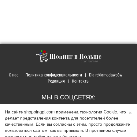
Шопинг в Польше
и не только ...
О нас
Политика конфиденциальности
Dla reklamodawców
Редакция
Контакты
МЫ В СОЦСЕТЯХ:
×
На сайте shoppingpl.com применена технология Cookie, что
делает представления контента для посетителей более
качественным. Если вы согласны с этим, просто продолжайте
© 2026 Покупки в Польше. Developed by
Realnet.cf
.
Depositphotos
пользоваться сайтом, как вы привыкли. В противном случае
Использование материалов допускается только при наличии активной ссылки на
измените настройки вашего браузера.