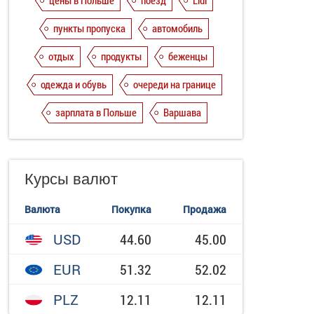
цены в Польше
поезд
Lidl
пункты пропуска
автомобиль
отдых
продукты
беженцы
одежда и обувь
очереди на границе
зарплата в Польше
Варшава
Курсы валют
Валюта
Покупка
Продажа
USD
44.60
45.00
EUR
51.32
52.02
PLZ
12.11
12.11