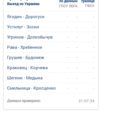
по данным
границе
Выезд из Украины
ГФСУ
ГПСУ
ЛОГА
Ягодин - Дорогуск
-
-
-
Устилуг - Зосин
-
-
-
Угринов - Долхобычув
-
-
-
Рава - Хребенное
-
-
-
Грушев - Будомеж
-
-
-
Краковец - Корчева
-
-
-
Шегини - Медыка
-
-
-
Смильница - Кросценко
-
-
-
Данные проверено:
21:07:34