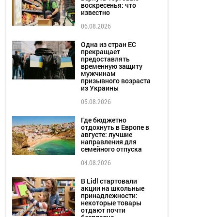
воскресенья: что
известно
06.08.2026
Одна из стран ЕС
прекращает
предоставлять
временную защиту
мужчинам
призывного возраста
из Украины
05.08.2026
Где бюджетно
отдохнуть в Европе в
августе: лучшие
направления для
семейного отпуска
04.08.2026
В Lidl стартовали
акции на школьные
принадлежности:
некоторые товары
отдают почти