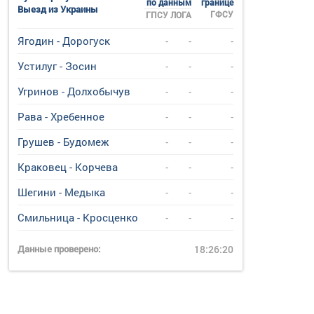
по данным
границе
Выезд из Украины
ГФСУ
ГПСУ
ЛОГА
Ягодин - Дорогуск
-
-
-
Устилуг - Зосин
-
-
-
Угринов - Долхобычув
-
-
-
Рава - Хребенное
-
-
-
Грушев - Будомеж
-
-
-
Краковец - Корчева
-
-
-
Шегини - Медыка
-
-
-
Смильница - Кросценко
-
-
-
Данные проверено:
18:26:20