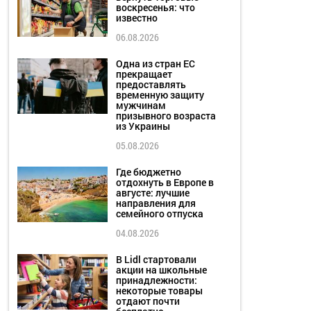
воскресенья: что
известно
06.08.2026
Одна из стран ЕС
прекращает
предоставлять
временную защиту
мужчинам
призывного возраста
из Украины
05.08.2026
Где бюджетно
отдохнуть в Европе в
августе: лучшие
направления для
семейного отпуска
04.08.2026
В Lidl стартовали
акции на школьные
принадлежности:
некоторые товары
отдают почти