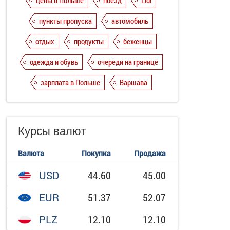
цены в Польше
поезд
Lidl
пункты пропуска
автомобиль
отдых
продукты
беженцы
одежда и обувь
очереди на границе
зарплата в Польше
Варшава
Курсы валют
Валюта
Покупка
Продажа
USD
44.60
45.00
EUR
51.37
52.07
PLZ
12.10
12.10