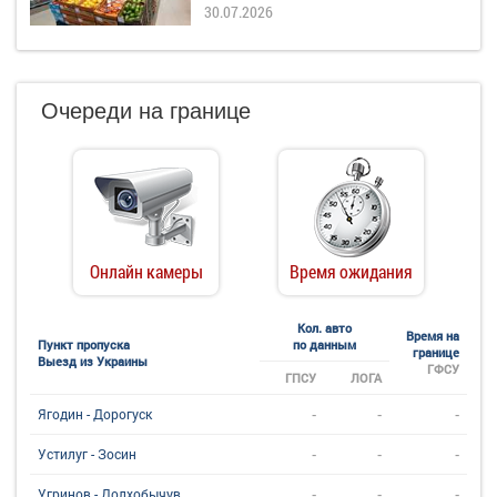
30.07.2026
Очереди на границе
Онлайн камеры
Время ожидания
Кол. авто
Время на
Пункт пропуска
по данным
границе
Выезд из Украины
ГФСУ
ГПСУ
ЛОГА
-
-
-
Ягодин - Дорогуск
-
-
-
Устилуг - Зосин
-
-
-
Угринов - Долхобычув