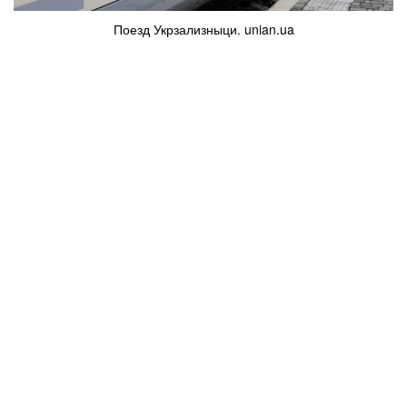
Поезд Укрзализныци. unian.ua