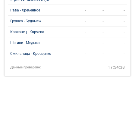
-
-
-
Рава - Хребенное
-
-
-
Грушев - Будомеж
-
-
-
Краковец - Корчева
-
-
-
Шегини - Медыка
-
-
-
Смильница - Кросценко
17:54:38
Данные проверено: