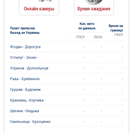
Онлайн камеры
Время ожидания
Кол. авто
Время на
Пункт пропуска
по данным
границе
Выезд из Украины
ГФСУ
ГПСУ
ЛОГА
-
-
-
Ягодин - Дорогуск
-
-
-
Устилуг - Зосин
-
-
-
Угринов - Долхобычув
-
-
-
Рава - Хребенное
-
-
-
Грушев - Будомеж
-
-
-
Краковец - Корчева
-
-
-
Шегини - Медыка
-
-
-
Смильница - Кросценко