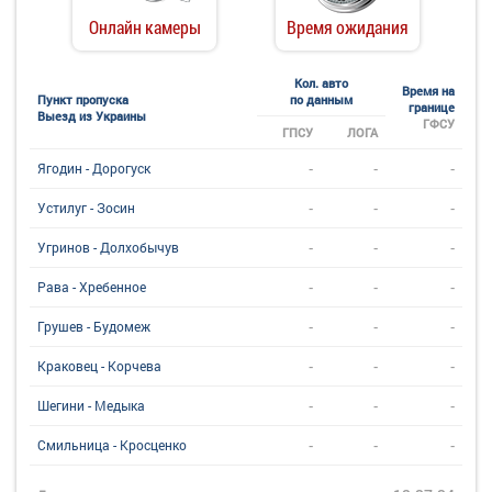
Онлайн камеры
Время ожидания
Кол. авто
Время на
Пункт пропуска
по данным
границе
Выезд из Украины
ГФСУ
ГПСУ
ЛОГА
-
-
-
Ягодин - Дорогуск
-
-
-
Устилуг - Зосин
-
-
-
Угринов - Долхобычув
-
-
-
Рава - Хребенное
-
-
-
Грушев - Будомеж
-
-
-
Краковец - Корчева
-
-
-
Шегини - Медыка
-
-
-
Смильница - Кросценко