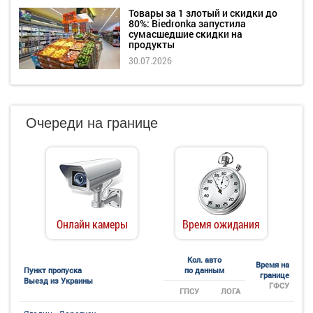
Товары за 1 злотый и скидки до
80%: Biedronka запустила
сумасшедшие скидки на
продукты
30.07.2026
Очереди на границе
Онлайн камеры
Время ожидания
Кол. авто
Время на
Пункт пропуска
по данным
границе
Выезд из Украины
ГФСУ
ГПСУ
ЛОГА