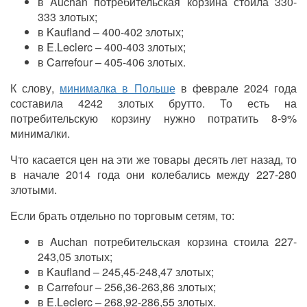
в
Auchan
потребительская корзина стоила 330-
333 злотых;
в
Kaufland
– 400-402 злотых;
в
E.Leclerc
– 400-403 злотых;
в
Carrefour
– 405-406 злотых.
К слову,
минималка в Польше
в феврале 2024 года
составила 4242 злотых брутто. То есть на
потребительскую корзину нужно потратить 8-9%
минималки.
Что касается цен на эти же товары десять лет назад, то
в начале 2014 года они колебались между 227-280
злотыми.
Если брать отдельно по торговым сетям, то:
в
Auchan
потребительская корзина стоила 227-
243,05 злотых;
в
Kaufland
– 245,45-248,47 злотых;
в
Carrefour
– 256,36-263,86 злотых;
в
E.Leclerc
– 268,92-286,55 злотых.