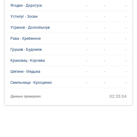
-
-
-
Ягодин - Дорогуск
-
-
-
Устилуг - Зосин
-
-
-
Угринов - Долхобычув
-
-
-
Рава - Хребенное
-
-
-
Грушев - Будомеж
-
-
-
Краковец - Корчева
-
-
-
Шегини - Медыка
-
-
-
Смильница - Кросценко
02:35:04
Данные проверено: