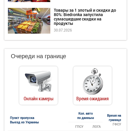
Товары за 1 злотый и скидки до
80%: Biedronka запустила
сумасшедшие скидки на
продукты
30.07.2026
Очереди на границе
Онлайн камеры
Время ожидания
Кол. авто
Время на
Пункт пропуска
по данным
границе
Выезд из Украины
ГФСУ
ГПСУ
ЛОГА