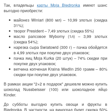
Так, владельцы
карты Moja Biedronka
имеют шанс
выгодно приобрести:
майонез Winiari (800 мл) – 10,99 злотых (скидка
31%);
творог President – 7,49 злотых (скидка 55%)
масло рапсовое Wyborny (1л) – 3,99 злотых
(скидка 54%);
нарезка сыра Swiatowid (300 г) – пачка обойдется
в 4,99 злотых при покупке двух упаковок;
пачка яиц Moja Kurka (20 штук) – 74% скидки при
покупке двух упаковок;
ветчина копченая Kraina Wedlin 250 грамм – 80%
скидки при покупке двух упаковок.
В рамках акции "2+2 в подарок" дешевле можно купить
шоколад Nussbeisser (100) или шоколадное яйцо
Kinder.
До субботы выгодно купить овощи и фрукты в
Biedronka. В частности, на виноград будет скидка 50%