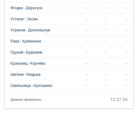
-
-
-
Ягодин - Дорогуск
-
-
-
Устилуг - Зосин
-
-
-
Угринов - Долхобычув
-
-
-
Рава - Хребенное
-
-
-
Грушев - Будомеж
-
-
-
Краковец - Корчева
-
-
-
Шегини - Медыка
-
-
-
Смильница - Кросценко
12:37:34
Данные проверено: