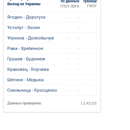
по данным
границе
Выезд из Украины
ГФСУ
ГПСУ
ЛОГА
Ягодин - Дорогуск
-
-
-
Устилуг - Зосин
-
-
-
Угринов - Долхобычув
-
-
-
Рава - Хребенное
-
-
-
Грушев - Будомеж
-
-
-
Краковец - Корчева
-
-
-
Шегини - Медыка
-
-
-
Смильница - Кросценко
-
-
-
Данные проверено:
13:43:05