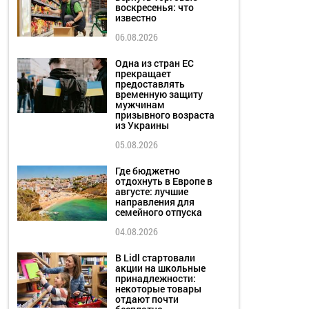
воскресенья: что
известно
06.08.2026
Одна из стран ЕС
прекращает
предоставлять
временную защиту
мужчинам
призывного возраста
из Украины
05.08.2026
Где бюджетно
отдохнуть в Европе в
августе: лучшие
направления для
семейного отпуска
04.08.2026
В Lidl стартовали
акции на школьные
принадлежности:
некоторые товары
отдают почти