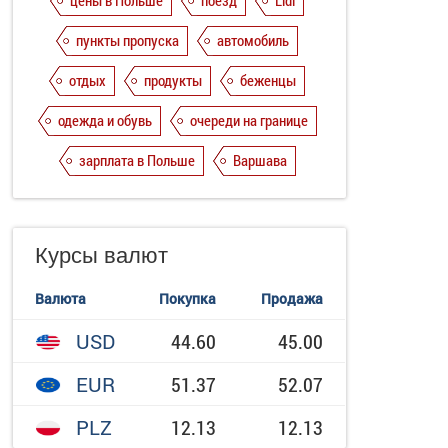
цены в Польше
поезд
Lidl
пункты пропуска
автомобиль
отдых
продукты
беженцы
одежда и обувь
очереди на границе
зарплата в Польше
Варшава
Курсы валют
Валюта
Покупка
Продажа
USD
44.60
45.00
EUR
51.37
52.07
PLZ
12.13
12.13