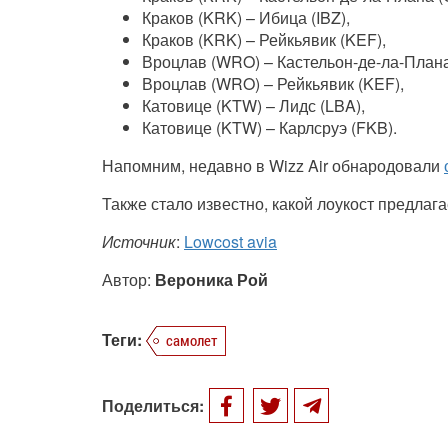
Краков (KRK) – Ибица (IBZ),
Краков (KRK) – Рейкьявик (KEF),
Вроцлав (WRO) – Кастельон-де-ла-Плана
Вроцлав (WRO) – Рейкьявик (KEF),
Катовице (KTW) – Лидс (LBA),
Катовице (KTW) – Карлсруэ (FKB).
Напомним, недавно в Wizz Air обнародовали
Также стало известно, какой лоукост предлаг
Источник
:
Lowcost avia
Автор:
Вероника Рой
Теги:
самолет
Поделиться: