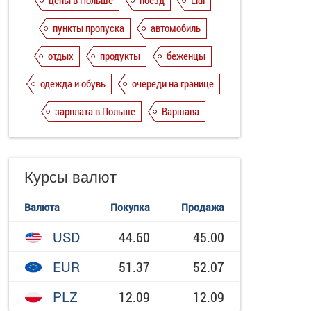
цены в Польше
поезд
Lidl
пункты пропуска
автомобиль
отдых
продукты
беженцы
одежда и обувь
очереди на границе
зарплата в Польше
Варшава
Курсы валют
Валюта
Покупка
Продажа
USD
44.60
45.00
EUR
51.37
52.07
PLZ
12.09
12.09