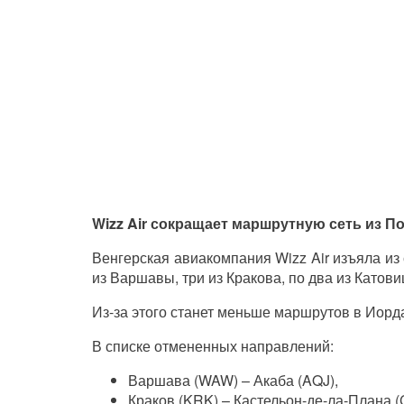
Wizz Air сокращает маршрутную сеть из П
Венгерская авиакомпания Wizz Air изъяла и
из Варшавы, три из Кракова, по два из Катови
Из-за этого станет меньше маршрутов в Иор
В списке отмененных направлений:
Варшава (WAW) – Акаба (AQJ),
Краков (KRK) – Кастельон-де-ла-Плана (