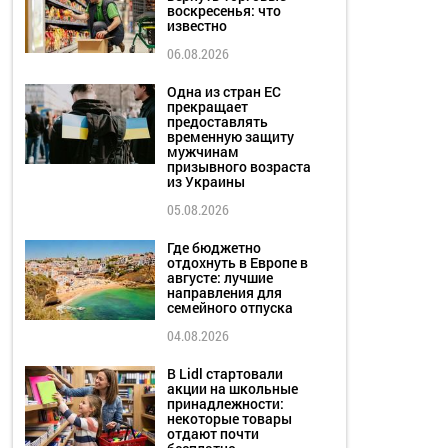
воскресенья: что
известно
06.08.2026
Одна из стран ЕС
прекращает
предоставлять
временную защиту
мужчинам
призывного возраста
из Украины
05.08.2026
Где бюджетно
отдохнуть в Европе в
августе: лучшие
направления для
семейного отпуска
04.08.2026
В Lidl стартовали
акции на школьные
принадлежности:
некоторые товары
отдают почти