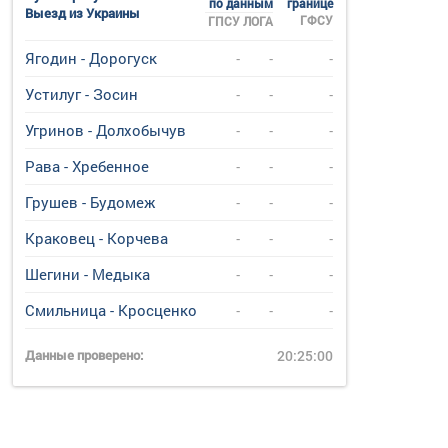
по данным
границе
Выезд из Украины
ГФСУ
ГПСУ
ЛОГА
Ягодин - Дорогуск
-
-
-
Устилуг - Зосин
-
-
-
Угринов - Долхобычув
-
-
-
Рава - Хребенное
-
-
-
Грушев - Будомеж
-
-
-
Краковец - Корчева
-
-
-
Шегини - Медыка
-
-
-
Смильница - Кросценко
-
-
-
Данные проверено:
20:25:00