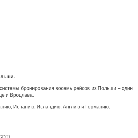
ольши.
з системы бронирования восемь рейсов из Польши – один
це и Вроцлава.
данию, Испанию, Исландию, Англию и Германию.
CDT),