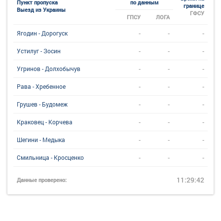
Пункт пропуска
по данным
границе
Выезд из Украины
ГФСУ
ГПСУ
ЛОГА
-
-
-
Ягодин - Дорогуск
-
-
-
Устилуг - Зосин
-
-
-
Угринов - Долхобычув
-
-
-
Рава - Хребенное
-
-
-
Грушев - Будомеж
-
-
-
Краковец - Корчева
-
-
-
Шегини - Медыка
-
-
-
Смильница - Кросценко
11:29:42
Данные проверено: