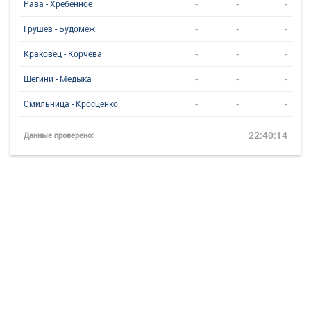
-
-
-
Рава - Хребенное
-
-
-
Грушев - Будомеж
-
-
-
Краковец - Корчева
-
-
-
Шегини - Медыка
-
-
-
Смильница - Кросценко
22:40:14
Данные проверено: