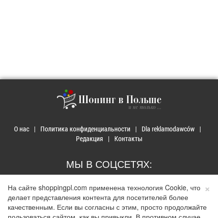
Шопинг в Польше
и не только ...
О нас
Политика конфиденциальности
Dla reklamodawców
Редакция
Контакты
МЫ В СОЦСЕТЯХ:
×
На сайте shoppingpl.com применена технология Cookie, что
делает представления контента для посетителей более
качественным. Если вы согласны с этим, просто продолжайте
© 2026 Покупки в Польше. Developed by
Realnet.cf
.
Depositphotos
пользоваться сайтом, как вы привыкли. В противном случае