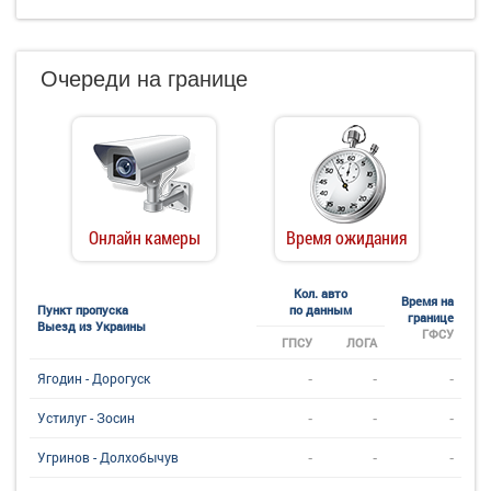
Очереди на границе
Онлайн камеры
Время ожидания
Кол. авто
Время на
Пункт пропуска
по данным
границе
Выезд из Украины
ГФСУ
ГПСУ
ЛОГА
-
-
-
Ягодин - Дорогуск
-
-
-
Устилуг - Зосин
-
-
-
Угринов - Долхобычув