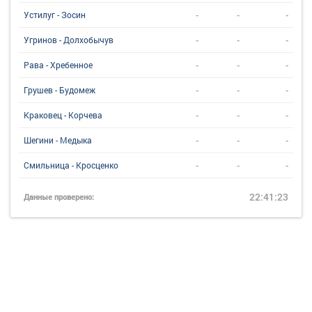
-
-
-
Устилуг - Зосин
-
-
-
Угринов - Долхобычув
-
-
-
Рава - Хребенное
-
-
-
Грушев - Будомеж
-
-
-
Краковец - Корчева
-
-
-
Шегини - Медыка
-
-
-
Смильница - Кросценко
22:41:23
Данные проверено: