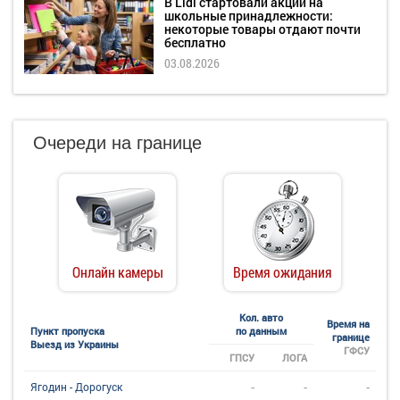
В Lidl стартовали акции на
школьные принадлежности:
некоторые товары отдают почти
бесплатно
03.08.2026
Очереди на границе
Онлайн камеры
Время ожидания
Кол. авто
Время на
Пункт пропуска
по данным
границе
Выезд из Украины
ГФСУ
ГПСУ
ЛОГА
-
-
-
Ягодин - Дорогуск