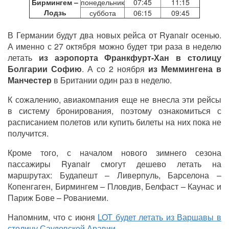
Бирмингем –
понедельник
07:45
11:15
Лодзь
суббота
06:15
09:45
В Германии будут два новых рейса от
Ryanair
осенью.
А именно с 27 октября можно будет три раза в неделю
летать
из аэропорта Франкфурт-Хан в столицу
Болгарии Софию
. А со 2 ноября
из Меммингена в
Манчестер
в Британии один раз в неделю.
К сожалению, авиакомпания еще не внесла эти рейсы
в систему бронирования, поэтому ознакомиться с
расписанием полетов или купить билеты на них пока не
получится.
Кроме того, с началом нового зимнего сезона
пассажиры
Ryanair
смогут дешево летать на
маршрутах: Будапешт – Ливерпуль, Барселона –
Копенгаген, Бирмингем – Пловдив, Белфаст – Каунас и
Париж Бове – Рованиеми.
Напомним, что с июня
LOT будет летать из Варшавы в
столицу Саудовской Аравии
.