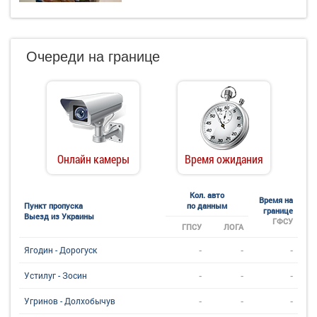
Очереди на границе
Онлайн камеры
Время ожидания
Кол. авто
Время на
Пункт пропуска
по данным
границе
Выезд из Украины
ГФСУ
ГПСУ
ЛОГА
-
-
-
Ягодин - Дорогуск
-
-
-
Устилуг - Зосин
-
-
-
Угринов - Долхобычув