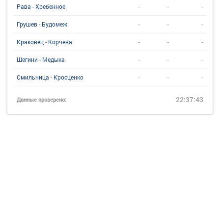
-
-
-
Рава - Хребенное
-
-
-
Грушев - Будомеж
-
-
-
Краковец - Корчева
-
-
-
Шегини - Медыка
-
-
-
Смильница - Кросценко
22:37:43
Данные проверено: